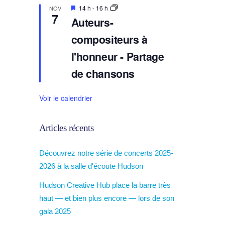
e
E
14 h
-
16 h
NOV
7
n
Auteurs-
v
e
compositeurs à
d
e
l'honneur - Partage
t
t
de chansons
e
Voir le calendrier
Articles récents
Découvrez notre série de concerts 2025-
2026 à la salle d'écoute Hudson
Hudson Creative Hub place la barre très
haut — et bien plus encore — lors de son
gala 2025