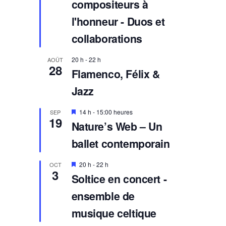
compositeurs à
d
e
l'honneur - Duos et
t
t
collaborations
e
20 h
-
22 h
AOÛT
28
Flamenco, Félix &
Jazz
E
14 h
-
15:00 heures
SEP
19
n
Nature’s Web – Un
v
e
ballet contemporain
d
e
t
E
20 h
-
22 h
OCT
t
3
n
Soltice en concert -
e
v
e
ensemble de
d
e
musique celtique
t
t