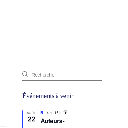
Événements à venir
E
14 h
-
16 h
AOÛT
22
n
Auteurs-
v
e