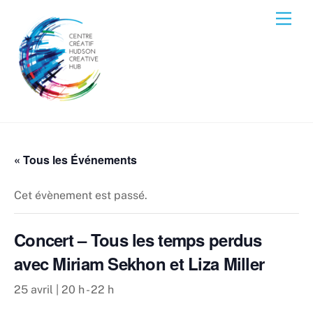
Skip
Men
to
content
« Tous les Événements
Cet évènement est passé.
Concert – Tous les temps perdus
avec Miriam Sekhon et Liza Miller
25 avril | 20 h
-
22 h