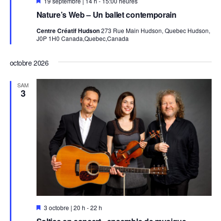
E
19 septembre | 14 h
-
15:00 heures
n
Nature’s Web – Un ballet contemporain
v
e
Centre Créatif Hudson
273 Rue Main Hudson, Quebec Hudson,
d
J0P 1H0 Canada,Quebec,Canada
e
t
t
octobre 2026
e
SAM
3
E
3 octobre | 20 h
-
22 h
n