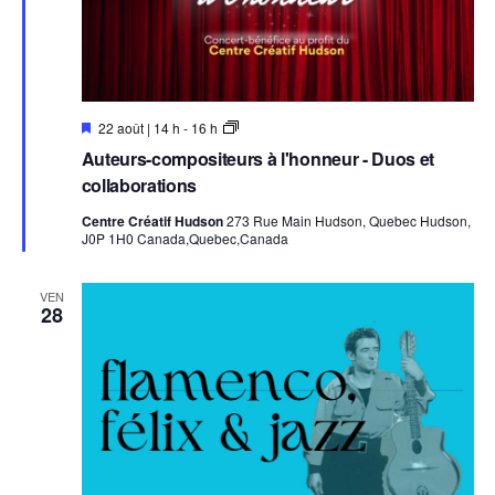
l
a
d
a
E
A
22 août | 14 h
-
16 h
t
n
u
Auteurs-compositeurs à l'honneur - Duos et
v
t
e
e
e
collaborations
.
d
u
e
r
Centre Créatif Hudson
273 Rue Main Hudson, Quebec Hudson,
t
s
J0P 1H0 Canada,Quebec,Canada
t
-
e
c
o
VEN
m
28
p
o
s
i
t
e
u
r
s
à