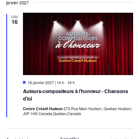
janvier 2027
e
SAM
16
E
16 janvier 2027 | 14 h
-
16 h
n
Auteurs-compositeurs à l'honneur - Chansons
v
e
d'ici
d
e
Centre Créatif Hudson
273 Rue Main Hudson, Quebec Hudson,
t
J0P 1H0 Canada,Quebec,Canada
t
e
Aujourd'hui