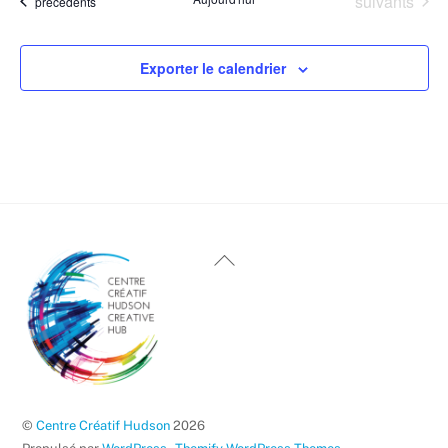
Événements
suivants
Événements
précédents
Exporter le calendrier
Haut
de
page
©
Centre Créatif Hudson
2026