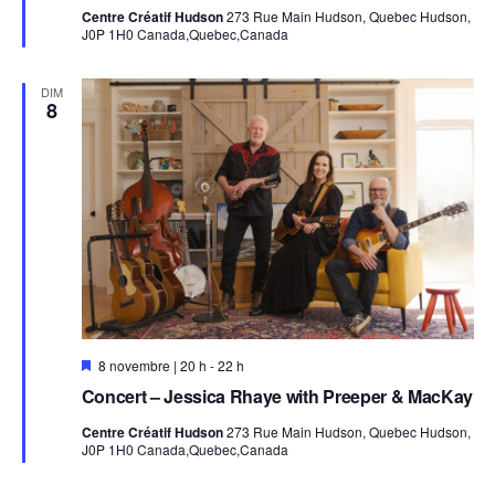
e
r
Centre Créatif Hudson
273 Rue Main Hudson, Quebec Hudson,
t
s
J0P 1H0 Canada,Quebec,Canada
t
-
e
c
o
DIM
m
8
p
o
s
i
t
e
u
r
s
à
l
'
h
o
n
E
8 novembre | 20 h
-
22 h
n
n
Concert – Jessica Rhaye with Preeper & MacKay
e
v
u
e
Centre Créatif Hudson
273 Rue Main Hudson, Quebec Hudson,
r
d
J0P 1H0 Canada,Quebec,Canada
e
t
t