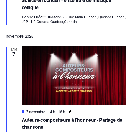
Soltice en concert - ensemble de musique
v
e
celtique
d
e
Centre Créatif Hudson
273 Rue Main Hudson, Quebec Hudson,
t
J0P 1H0 Canada,Quebec,Canada
t
e
novembre 2026
SAM
7
E
A
7 novembre | 14 h
-
16 h
n
u
Auteurs-compositeurs à l'honneur - Partage de
v
t
e
e
chansons
d
u