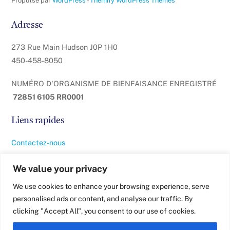
Propulsé par
WordPress
-
Themify WordPress Themes
Adresse
273 Rue Main Hudson J0P 1H0
450-458-8050
NUMÉRO D'ORGANISME DE BIENFAISANCE ENREGISTRÉ
72851 6105 RR0001
Liens rapides
Contactez-nous
À propos de nous
We value your privacy
We use cookies to enhance your browsing experience, serve
Politique de confidentialité
personalised ads or content, and analyse our traffic. By
clicking "Accept All", you consent to our use of cookies.
Termes et conditions