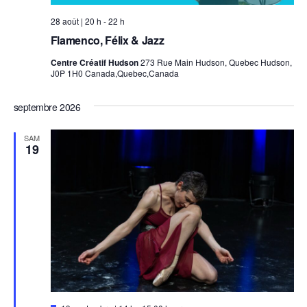
l
'
28 août | 20 h
-
22 h
h
o
Flamenco, Félix & Jazz
n
n
Centre Créatif Hudson
273 Rue Main Hudson, Quebec Hudson,
e
J0P 1H0 Canada,Quebec,Canada
u
r
septembre 2026
SAM
19